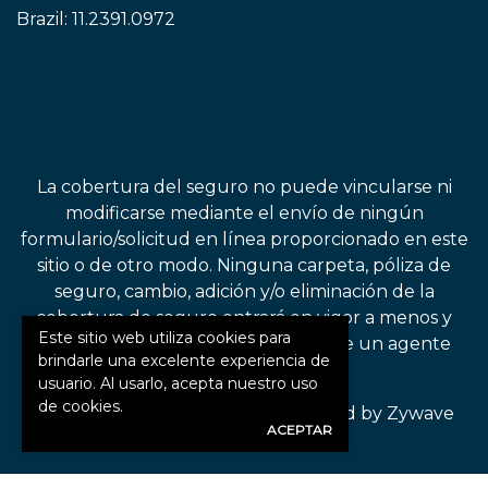
Brazil:
11.2391.0972
La cobertura del seguro no puede vincularse ni
modificarse mediante el envío de ningún
formulario/solicitud en línea proporcionado en este
sitio o de otro modo. Ninguna carpeta, póliza de
seguro, cambio, adición y/o eliminación de la
cobertura de seguro entrará en vigor a menos y
Este sitio web utiliza cookies para
hasta que lo confirme directamente un agente
brindarle una excelente experiencia de
autorizado.
usuario. Al usarlo, acepta nuestro uso
de cookies.
©2026. All rights reserved.
|
Powered by
Zywave
ACEPTAR
Websites